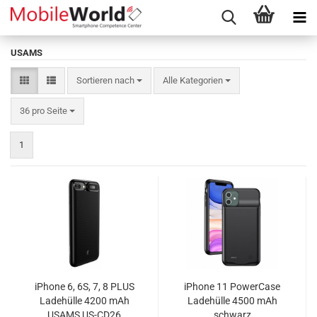
USAMS
Sortieren nach
Sortieren nach
Alle Kategorien
pro Seite
36 pro Seite
1
iPhone 6, 6S, 7, 8 PLUS
iPhone 11 PowerCase
Ladehülle 4200 mAh
Ladehülle 4500 mAh
USAMS US-CD26
schwarz