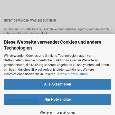
NICHT GEFUNDEN WAS SIE SUCHEN?
Wir haben nicht alle Geräte, Ersatzteile oder Zubehör lagernd, können jedoch
beinahe alles zeitnah bestellen!
Diese Webseite verwendet Cookies und andere
Bitte senden Sie uns Ihre Anfrage, wir melden uns umgehend mit einem
Angebot.
Kontakt
Technologien
Wir verwenden Cookies und ähnliche Technologien, auch von
MobileWorld - Ihr Online-Handyshop in Linz
Drittanbietern, um die ordentliche Funktionsweise der Website zu
gewährleisten, die Nutzung unseres Angebotes zu analysieren und Ihnen
ein bestmögliches Einkaufserlebnis bieten zu können. Weitere
Informationen finden Sie in unserer
Datenschutzerklärung
.
Alle Akzeptieren
Nur Notwendige
Vertrag widerrufen
Weitere Informationen