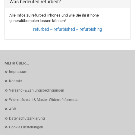
Was bedeuted refurbed?
Alle Infos zu refurbed iPhones und wie Sie ihr iPhone
generalüberholen lassen können!
refurbed – refurbished – refurbishing
MEHR ÜBER...
Impressum
Kontakt
Versand- & Zahlungsbedingungen
Widerrufsrecht & Muster-Widerrufsformular
AGB
Datenschutzerklärung
Cookie Einstellungen