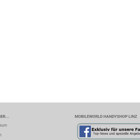
ER...
MOBILEWORLD HANDYSHOP LINZ
ssum
t