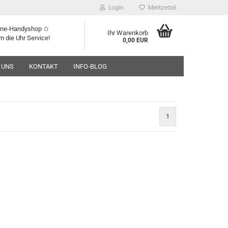
Login
Merkzettel
line-Handyshop ✩
Ihr Warenkorb
m die Uhr Service!
0,00 EUR
 UNS
KONTAKT
INFO-BLOG
1