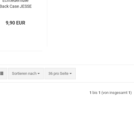
Echtlederhülle
Back Case JESSE
by GALELI
9,90 EUR
Sortieren nach
pro Seite
Sortieren nach
36 pro Seite
1
bis
1
(von insgesamt
1
)