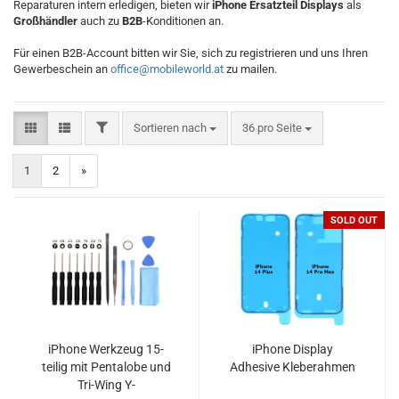
Reparaturen intern erledigen, bieten wir
iPhone Ersatzteil Displays
als
Großhändler
auch zu
B2B
-Konditionen an.
Für einen B2B-Account bitten wir Sie, sich zu registrieren und uns Ihren
Gewerbeschein an
office@mobileworld.at
zu mailen.
FILTER
Sortieren nach
pro Seite
Sortieren nach
36 pro Seite
1
2
»
SOLD OUT
iPhone Werkzeug 15-
iPhone Display
teilig mit Pentalobe und
Adhesive Kleberahmen
Tri-Wing Y-