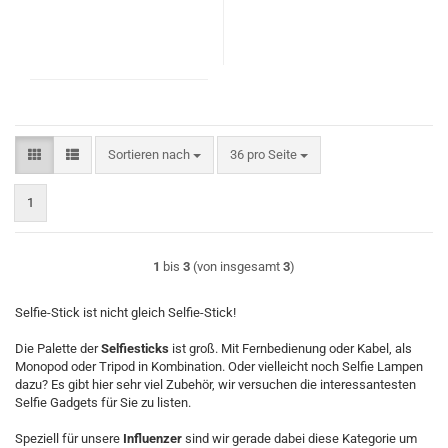
Sortieren nach
pro Seite
Sortieren nach
36 pro Seite
1
1
bis
3
(von insgesamt
3
)
Selfie-Stick ist nicht gleich Selfie-Stick!
Die Palette der
Selfiesticks
ist groß. Mit Fernbedienung oder Kabel, als
Monopod oder Tripod in Kombination. Oder vielleicht noch Selfie Lampen
dazu? Es gibt hier sehr viel Zubehör, wir versuchen die interessantesten
Selfie Gadgets für Sie zu listen.
Speziell für unsere
Influenzer
sind wir gerade dabei diese Kategorie um