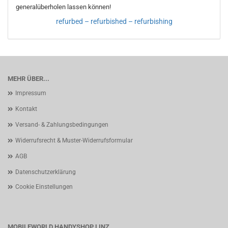
generalüberholen lassen können!
refurbed – refurbished – refurbishing
MEHR ÜBER...
Impressum
Kontakt
Versand- & Zahlungsbedingungen
Widerrufsrecht & Muster-Widerrufsformular
AGB
Datenschutzerklärung
Cookie Einstellungen
MOBILEWORLD HANDYSHOP LINZ