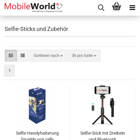
Selfie-Sticks und Zubehör
Sortieren nach
pro Seite
Sortieren nach
36 pro Seite
1
Selfie Handyhalterung
Selfie-Stick mit Dreibein
Squiddy von celly
und Bluetooth