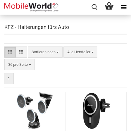
KFZ - Halterungen fürs Auto
Sortieren nach
Sortieren nach
Alle Hersteller
pro Seite
36 pro Seite
1