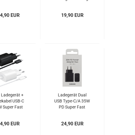
FK-TC-25W
EP-
TA20EWECGWW
4,90 EUR
19,90 EUR
Blister
 Ladegerät +
Ladegerät Dual
ekabel USB-C
USB Type-C/A 35W
 Super Fast
PD Super Fast
rger Samsung
Charge Samsung
-TA800 EP-
EP-TA220NBE
4,90 EUR
24,90 EUR
A705 OOB
Blister