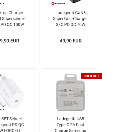
ktop Charger
Ladegerät GaN3
 Superschnell
SuperFast-Charger
 PD QC 100W
SFC PD QC 70W
Ladegerät
FORCELL VT-37
RCELL VT-49
9,90 EUR
49,90 EUR
SOLD OUT
eSET Schnell-
Ladegerät USB
egerät PD QC
Type-C 2A Fast
W FORCELL
Charge Samsung