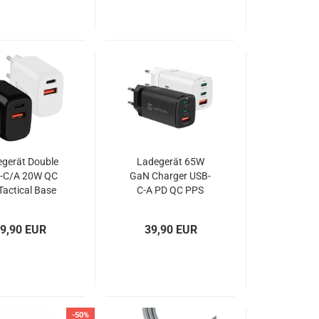
gerät Double
Ladegerät 65W
-C/A 20W QC
GaN Charger USB-
Tactical Base
C-A PD QC PPS
Plug
AFC BC1.2 Tactical
FlashBang
9,90 EUR
39,90 EUR
-50%