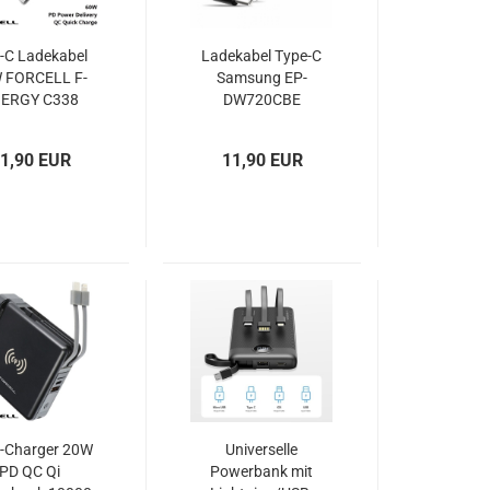
-C Ladekabel
Ladekabel Type-C
 FORCELL F-
Samsung EP-
ERGY C338
DW720CBE
arz oder weiß
schwarz bulk
1,90 EUR
11,90 EUR
i-Charger 20W
Universelle
PD QC Qi
Powerbank mit