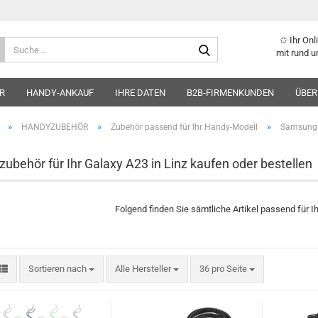
✩ Ihr On
Suche...
mit rund u
R
HANDY-ANKAUF
IHRE DATEN
B2B-FIRMENKUNDEN
ÜBER
»
»
»
HANDYZUBEHÖR
Zubehör passend für Ihr Handy-Modell
Samsung
ubehör für Ihr Galaxy A23 in Linz kaufen oder bestellen
Folgend finden Sie sämtliche Artikel passend für I
Sortieren nach
pro Seite
Sortieren nach
Alle Hersteller
36 pro Seite