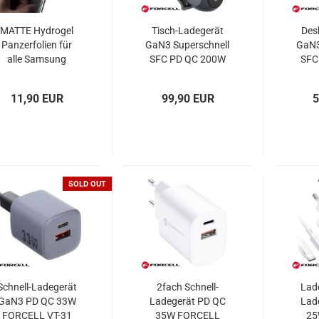
MATTE Hydrogel
Tisch-Ladegerät
Des
Panzerfolien für
GaN3 Superschnell
GaN3
alle Samsung
SFC PD QC 200W
SFC
Galaxys
FORCELL VT-51
FO
11,90 EUR
99,90 EUR
5
SOLD OUT
Schnell-Ladegerät
2fach Schnell-
Lad
GaN3 PD QC 33W
Ladegerät PD QC
Lad
FORCELL VT-31
35W FORCELL
25