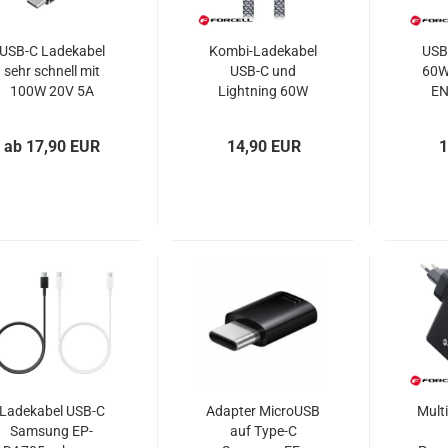
USB-C Ladekabel
Kombi-Ladekabel
USB
sehr schnell mit
USB-C und
60W
100W 20V 5A
Lightning 60W
EN
10Gbps
FORCELL F-
schw
Aramidfaser
ENERGY C241
ab 17,90 EUR
14,90 EUR
1
Tactical Fast Rope
chrome
Ladekabel USB-C
Adapter MicroUSB
Mult
Samsung EP-
auf Type-C