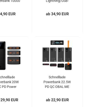
erbank 10000
Lightning/USB-
Ah Forcell
C/Micro-USB Kabel
VEGER C20 C10
4,90 EUR
ab 34,90 EUR
schwarz
chnelllade
Schnelllade
erbank 20W
Powerbank 22.5W
C PD Power
PD QC OBAL:ME
ivery Baseus
EnergyPulse bis
Bipow
50000mAh
 29,90 EUR
ab 22,90 EUR