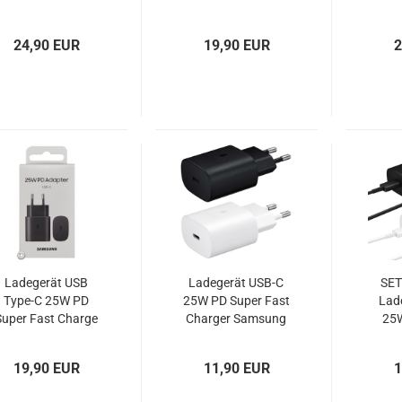
TFK-TC-35WPD
T
24,90 EUR
19,90 EUR
2
Ladegerät USB
Ladegerät USB-C
SET
Type-C 25W PD
25W PD Super Fast
Lad
Super Fast Charge
Charger Samsung
25W
Samsung EP-
EP-TA800 OOB
Cha
TA800NBEGEU
EP
19,90 EUR
11,90 EUR
1
Blister
D