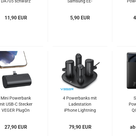
DA705 schwarz
Samsung EE-
Pow
weiß OOB
GN930 schwarz
m
11,90 EUR
5,90 EUR
4
Mini Powerbank
4 Powerbanks mit
S
mit USB-C Stecker
Ladestation
Pow
VEGER PlugOn
iPhone Lightning
Q
schwarz
und USB-C VEGER
Del
Pogo
27,90 EUR
79,90 EUR
ab