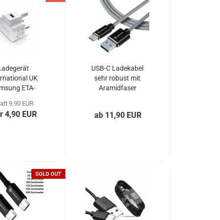
Ladegerät
USB-C Ladekabel
ernational UK
sehr robust mit
msung ETA-
Aramidfaser
WE weiß OOB
Tactical Fast Rope
att 9,90 EUR
r 4,90 EUR
ab 11,90 EUR
SOLD OUT