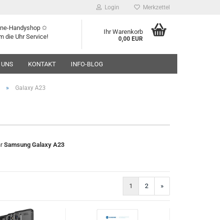
Login
Merkzettel
line-Handyshop ✩
Ihr Warenkorb
m die Uhr Service!
0,00 EUR
 UNS
KONTAKT
INFO-BLOG
»
Galaxy A23
hr
Samsung Galaxy A23
1
2
»