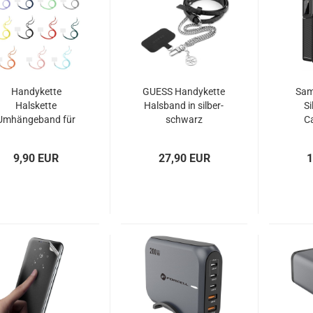
Handykette
GUESS Handykette
Sam
Halskette
Halsband in silber-
Si
Umhängeband für
schwarz
C
Handytaschen
9,90 EUR
27,90 EUR
1