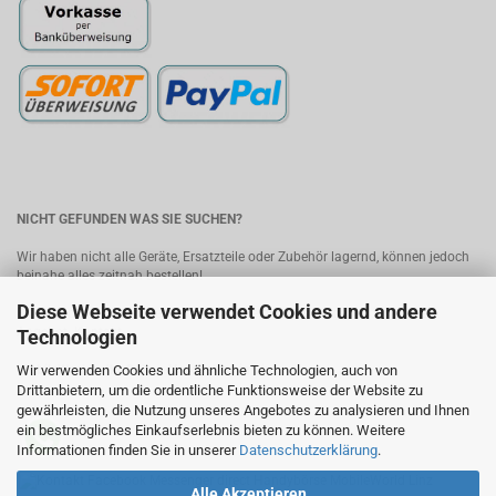
NICHT GEFUNDEN WAS SIE SUCHEN?
Wir haben nicht alle Geräte, Ersatzteile oder Zubehör lagernd, können jedoch
beinahe alles zeitnah bestellen!
Diese Webseite verwendet Cookies und andere
Bitte senden Sie uns Ihre Anfrage, wir melden uns umgehend mit einem
Angebot.
Kontakt
Technologien
Wir verwenden Cookies und ähnliche Technologien, auch von
MobileWorld - Ihr Online-Handyshop in Linz
Drittanbietern, um die ordentliche Funktionsweise der Website zu
gewährleisten, die Nutzung unseres Angebotes zu analysieren und Ihnen
ein bestmögliches Einkaufserlebnis bieten zu können. Weitere
Informationen finden Sie in unserer
Datenschutzerklärung
.
Alle Akzeptieren