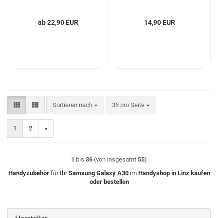
50000mAh
ab 22,90 EUR
14,90 EUR
Sortieren nach
pro Seite
Sortieren nach
36 pro Seite
1
2
»
1
bis
36
(von insgesamt
55
)
Handyzubehör
für Ihr
Samsung
Galaxy A30
im
Handyshop in Linz
kaufen
oder bestellen