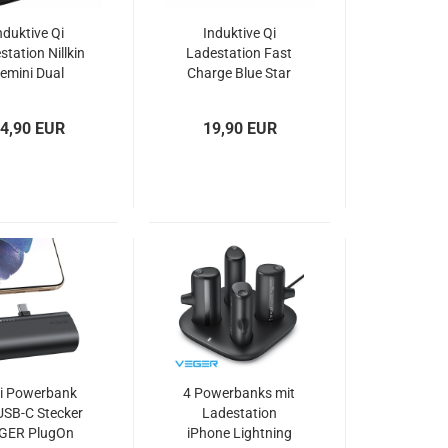
nduktive Qi
Induktive Qi
station Nillkin
Ladestation Fast
emini Dual
Charge Blue Star
schwarz
TFK-WC-109
4,90 EUR
19,90 EUR
i Powerbank
4 Powerbanks mit
USB-C Stecker
Ladestation
GER PlugOn
iPhone Lightning