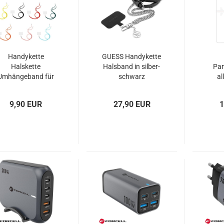
Handykette
GUESS Handykette
Halskette
Halsband in silber-
Pan
Umhängeband für
schwarz
al
Handytaschen
9,90 EUR
27,90 EUR
1