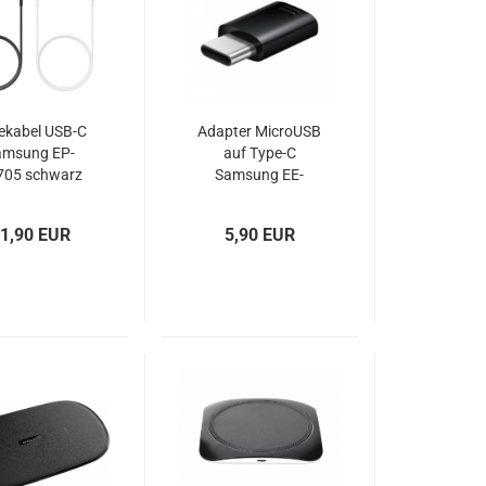
ekabel USB-C
Adapter MicroUSB
amsung EP-
auf Type-C
705 schwarz
Samsung EE-
weiß OOB
GN930 schwarz
1,90 EUR
5,90 EUR