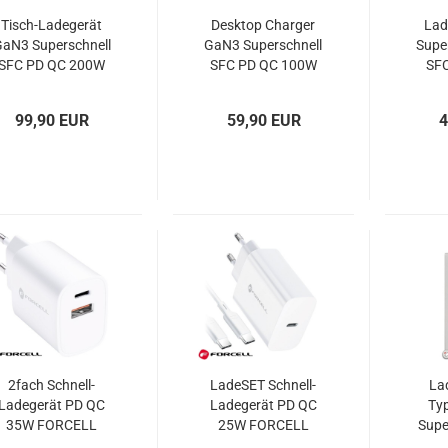
Tisch-Ladegerät
Desktop Charger
Lad
aN3 Superschnell
GaN3 Superschnell
Supe
SFC PD QC 200W
SFC PD QC 100W
SF
FORCELL VT-51
Ladegerät
FO
FORCELL VT-49
99,90 EUR
59,90 EUR
4
2fach Schnell-
LadeSET Schnell-
La
Ladegerät PD QC
Ladegerät PD QC
Ty
35W FORCELL
25W FORCELL
Supe
TFK-TC-35WPD
TFK-TC-25W
S