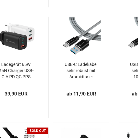
Ladegerät 65W
USB-C Ladekabel
USB
GaN Charger USB-
sehr robust mit
seh
C-A PD QC PPS
Aramidfaser
1
FC BC1.2 Tactical
Tactical Fast Rope
FlashBang
A
39,90 EUR
ab 11,90 EUR
ab
Tact
SOLD OUT