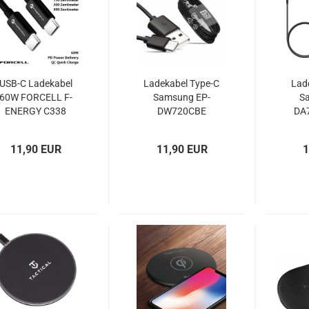
USB-C Ladekabel
Ladekabel Type-C
Lad
60W FORCELL F-
Samsung EP-
S
ENERGY C338
DW720CBE
DA
schwarz oder weiß
schwarz bulk
11,90 EUR
11,90 EUR
1