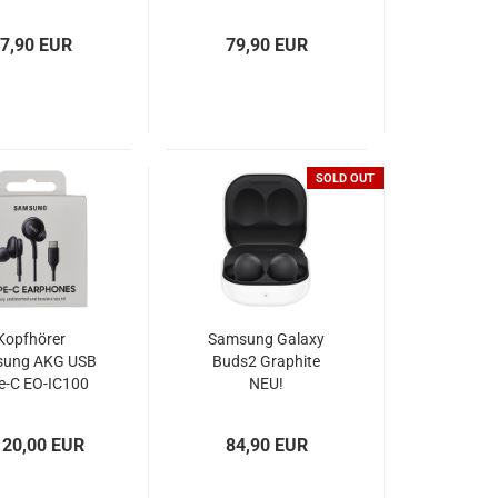
schwarz
und USB-C VEGER
Pogo
7,90 EUR
79,90 EUR
SOLD OUT
Kopfhörer
Samsung Galaxy
ung AKG USB
Buds2 Graphite
e-C EO-IC100
NEU!
hwarz weiß
 20,00 EUR
84,90 EUR