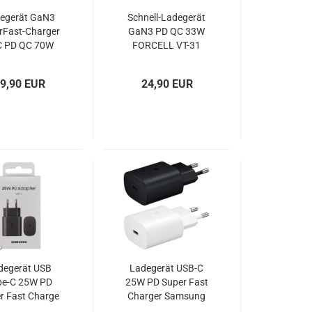
egerät GaN3
Schnell-Ladegerät
rFast-Charger
GaN3 PD QC 33W
C PD QC 70W
FORCELL VT-31
RCELL VT-37
9,90 EUR
24,90 EUR
degerät USB
Ladegerät USB-C
pe-C 25W PD
25W PD Super Fast
r Fast Charge
Charger Samsung
amsung EP-
EP-TA800 OOB