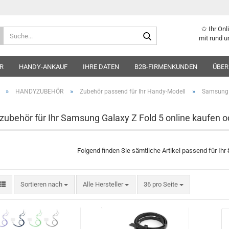
✩ Ihr On
Suche...
mit rund u
R
HANDY-ANKAUF
IHRE DATEN
B2B-FIRMENKUNDEN
ÜBER
»
»
»
HANDYZUBEHÖR
Zubehör passend für Ihr Handy-Modell
Samsung
ubehör für Ihr Samsung Galaxy Z Fold 5 online kaufen o
Folgend finden Sie sämtliche Artikel passend für Ihr
Sortieren nach
pro Seite
Sortieren nach
Alle Hersteller
36 pro Seite