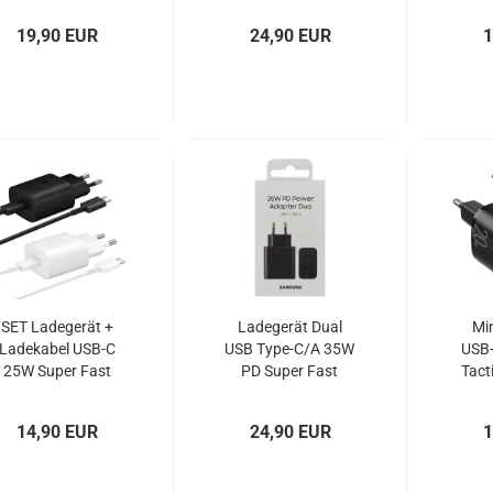
TA
19,90 EUR
24,90 EUR
1
SET Ladegerät +
Ladegerät Dual
Mi
Ladekabel USB-C
USB Type-C/A 35W
USB
25W Super Fast
PD Super Fast
Tact
Charger Samsung
Charge Samsung
EP-TA800 EP-
EP-TA220NBE
14,90 EUR
24,90 EUR
1
DA705 OOB
Blister