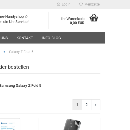
Login
Merkzettel
line-Handyshop ✩
Ihr Warenkorb
m die Uhr Service!
0,00 EUR
 UNS
KONTAKT
INFO-BLOG
»
Galaxy Z Fold 5
der bestellen
Samsung Galaxy Z Fold 5
1
2
»