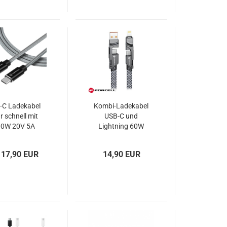
-C Ladekabel
Kombi-Ladekabel
r schnell mit
USB-C und
00W 20V 5A
Lightning 60W
10Gbps
FORCELL F-
ramidfaser
ENERGY C241
 17,90 EUR
14,90 EUR
ical Fast Rope
chrome