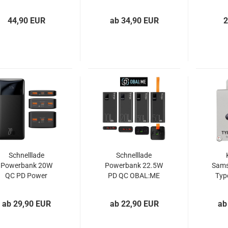
mAh Forcell
C/Micro-USB Kabel
VEGER C20 C10
44,90 EUR
ab 34,90 EUR
2
schwarz
Schnelllade
Schnelllade
Powerbank 20W
Powerbank 22.5W
Sams
QC PD Power
PD QC OBAL:ME
Typ
Delivery Baseus
EnergyPulse bis
sc
Bipow
50000mAh
ab 29,90 EUR
ab 22,90 EUR
ab