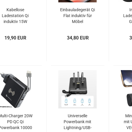
Kabellose
Einbauladegerät Qi
I
Ladestation Qi
Flat induktiv für
Lade
induktiv 15W
Möbel
G
Tactical Base Plug
Wireless
19,90 EUR
34,80 EUR
3
Multi-Charger 20W
Universelle
Min
PD QC Qi
Powerbank mit
mit 
Powerbank 10000
Lightning/USB-
VE