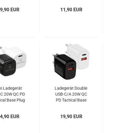
800NBEGEU
9,90 EUR
11,90 EUR
Blister
ni Ladegerät
Ladegerät Double
-C 20W QC PD
USB-C/A 20W QC
ical Base Plug
PD Tactical Base
Plug
4,90 EUR
19,90 EUR