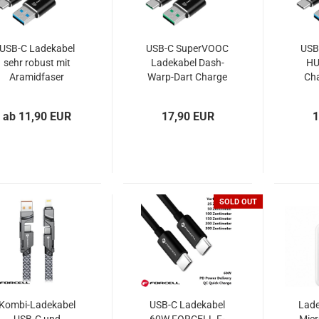
USB-C Ladekabel
USB-C SuperVOOC
USB
sehr robust mit
Ladekabel Dash-
HU
Aramidfaser
Warp-Dart Charge
Cha
Tactical Fast Rope
Tactical Fast Rope
ab 11,90 EUR
17,90 EUR
1
SOLD OUT
Kombi-Ladekabel
USB-C Ladekabel
Lad