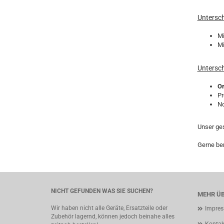
Untersch
Mi
Mi
Untersch
Or
Pr
No
Unser g
Gerne ber
NICHT GEFUNDEN WAS SIE SUCHEN?
MEHR ÜB
Wir haben nicht alle Geräte, Ersatzteile oder
Impre
Zubehör lagernd, können jedoch beinahe alles