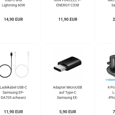
USB-C und
60W FORCELL F-
Mic
Lightning 60W
ENERGY C338
S
FORCELL F-
schwarz oder weiß
ENERGY C241
14,90 EUR
11,90 EUR
2
chrome
Ladekabel USB-C
Adapter MicroUSB
4 Po
Samsung EP-
auf Type-C
L
DA705 schwarz
Samsung EE-
iPh
weiß OOB
GN930 schwarz
und
11,90 EUR
5,90 EUR
7