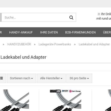
✩ Ihr On
Suche...
mit rund u
R
HANDY-ANKAUF
IHRE DATEN
B2B-FIRMENKUNDEN
ÜBER
»
»
»
HANDYZUBEHÖR
Ladegeräte Powerbanks
Ladekabel und Adapter
Ladekabel und Adapter
Sortieren nach
pro Seite
Sortieren nach
Alle Hersteller
36 pro Seite