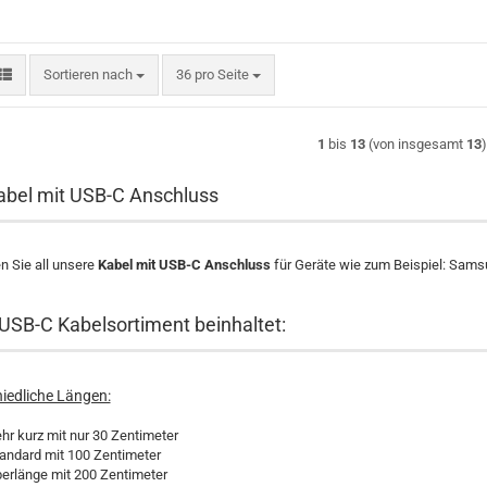
Sortieren nach
pro Seite
Sortieren nach
36 pro Seite
1
bis
13
(von insgesamt
13
bel mit USB-C Anschluss
en Sie all unsere
Kabel mit USB-C Anschluss
für Geräte wie zum Beispiel: Samsu
USB-C Kabelsortiment beinhaltet:
iedliche Längen:
hr kurz mit nur 30 Zentimeter
andard mit 100 Zentimeter
erlänge mit 200 Zentimeter