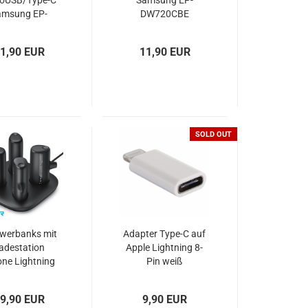
roUSB/Type-C
Samsung EP-
amsung EP-
DW720CBE
DG930D
schwarz bulk
1,90 EUR
11,90 EUR
SOLD OUT
werbanks mit
Adapter Type-C auf
adestation
Apple Lightning 8-
one Lightning
Pin weiß
 USB-C VEGER
Pogo
9,90 EUR
9,90 EUR