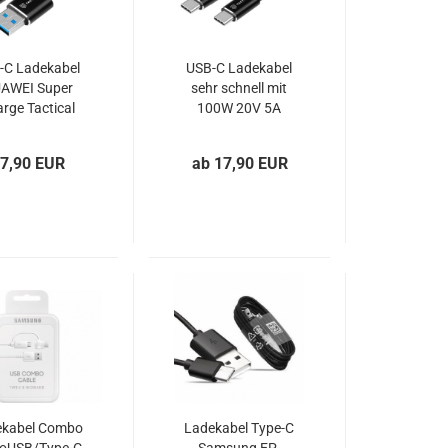
-C Ladekabel
USB-C Ladekabel
AWEI Super
sehr schnell mit
rge Tactical
100W 20V 5A
Fast Rope
10Gbps
Aramidfaser
7,90 EUR
ab 17,90 EUR
Tactical Fast Rope
ekabel Combo
Ladekabel Type-C