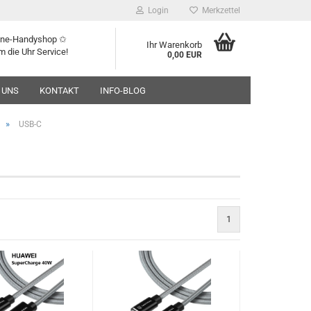
Login
Merkzettel
line-Handyshop ✩
Ihr Warenkorb
m die Uhr Service!
0,00 EUR
 UNS
KONTAKT
INFO-BLOG
»
USB-C
1