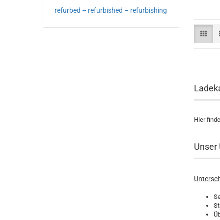
refurbed – refurbished – refurbishing
Ladeka
Hier find
Unser 
Untersch
Se
St
Üb