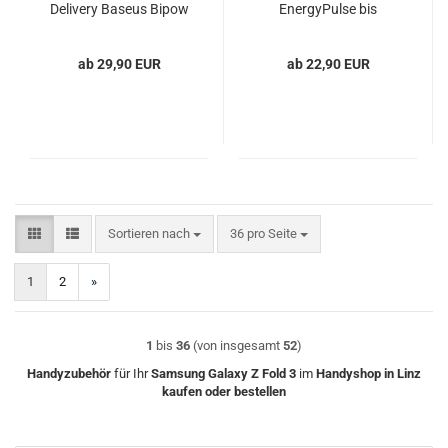
Delivery Baseus Bipow
EnergyPulse bis
50000mAh
ab 29,90 EUR
ab 22,90 EUR
Sortieren nach
pro Seite
Sortieren nach
36 pro Seite
1
2
»
1
bis
36
(von insgesamt
52
)
Handyzubehör
für Ihr
Samsung
Galaxy Z Fold 3
im
Handyshop in Linz
kaufen oder bestellen