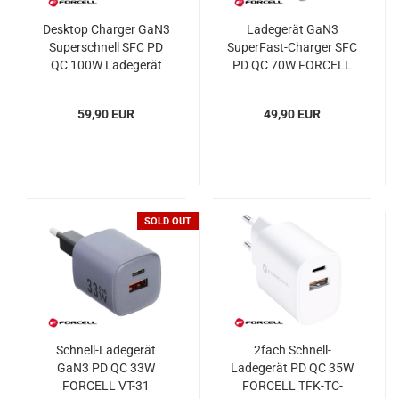
Desktop Charger GaN3
Ladegerät GaN3
Superschnell SFC PD
SuperFast-Charger SFC
QC 100W Ladegerät
PD QC 70W FORCELL
FORCELL VT-49
VT-37
59,90 EUR
49,90 EUR
SOLD OUT
Schnell-Ladegerät
2fach Schnell-
GaN3 PD QC 33W
Ladegerät PD QC 35W
FORCELL VT-31
FORCELL TFK-TC-