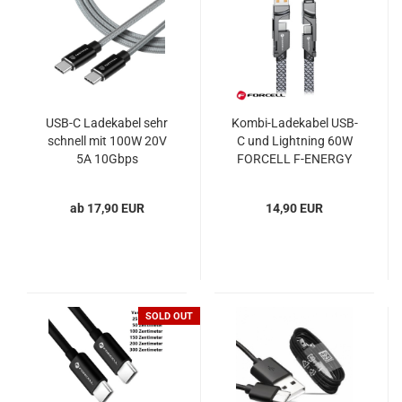
USB-C Ladekabel sehr
Kombi-Ladekabel USB-
schnell mit 100W 20V
C und Lightning 60W
5A 10Gbps
FORCELL F-ENERGY
Aramidfaser Tactical
C241 chrome
Fast Rope
ab 17,90 EUR
14,90 EUR
SOLD OUT