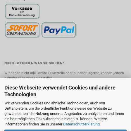
NICHT GEFUNDEN WAS SIE SUCHEN?
Wir haben nicht alle Geräte, Ersatzteile oder Zubehör lagernd, können jedoch
beinahe alles zeitnah bestellen!
Diese Webseite verwendet Cookies und andere
Bitte senden Sie uns Ihre Anfrage, wir melden uns umgehend mit einem
Angebot.
Kontakt
Technologien
Wir verwenden Cookies und ähnliche Technologien, auch von
MobileWorld - Ihr Online-Handyshop in Linz
Drittanbietern, um die ordentliche Funktionsweise der Website zu
gewährleisten, die Nutzung unseres Angebotes zu analysieren und Ihnen
ein bestmögliches Einkaufserlebnis bieten zu können. Weitere
Informationen finden Sie in unserer
Datenschutzerklärung
.