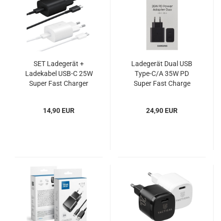
SET Ladegerät +
Ladegerät Dual USB
Ladekabel USB-C 25W
Type-C/A 35W PD
Super Fast Charger
Super Fast Charge
Samsung EP-TA800 EP-
Samsung EP-
DA705 OOB
TA220NBE Blister
14,90 EUR
24,90 EUR