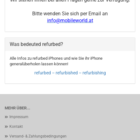
Wir stehen Ihnen bei allen Fragen gerne zur Verfügung!
Bitte wenden Sie sich per Email an
info@mobileworld.at
Was bedeuted refurbed?
Alle Infos zu refurbed iPhones und wie Sie ihr iPhone
generalüberholen lassen können!
refurbed – refurbished – refurbishing
MEHR ÜBER...
Impressum
Kontakt
Versand- & Zahlungsbedingungen