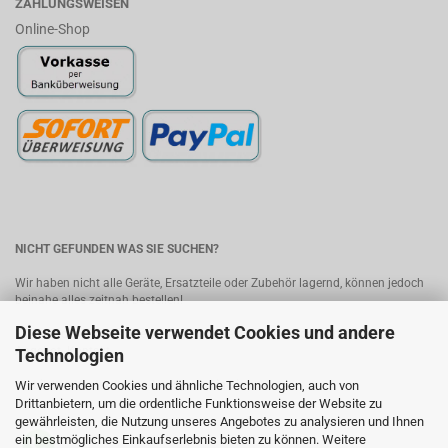
ZAHLUNGSWEISEN
Online-Shop
NICHT GEFUNDEN WAS SIE SUCHEN?
Wir haben nicht alle Geräte, Ersatzteile oder Zubehör lagernd, können jedoch
beinahe alles zeitnah bestellen!
Diese Webseite verwendet Cookies und andere
Bitte senden Sie uns Ihre Anfrage, wir melden uns umgehend mit einem
Angebot.
Kontakt
Technologien
Wir verwenden Cookies und ähnliche Technologien, auch von
MobileWorld - Ihr Online-Handyshop in Linz
Drittanbietern, um die ordentliche Funktionsweise der Website zu
gewährleisten, die Nutzung unseres Angebotes zu analysieren und Ihnen
ein bestmögliches Einkaufserlebnis bieten zu können. Weitere