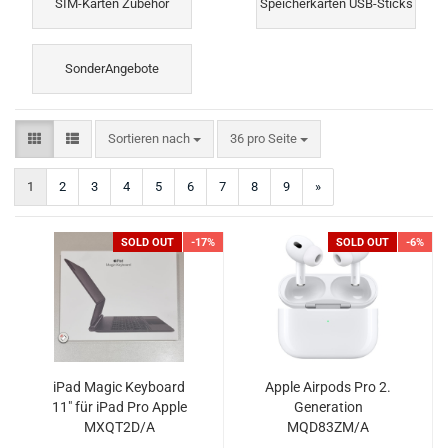
SIM-Karten Zubehör
Speicherkarten USB-Sticks
SonderAngebote
Sortieren nach
pro Seite
Sortieren nach
36 pro Seite
1
2
3
4
5
6
7
8
9
»
SOLD OUT
-17%
SOLD OUT
-6%
iPad Magic Keyboard
Apple Airpods Pro 2.
11" für iPad Pro Apple
Generation
MXQT2D/A
MQD83ZM/A