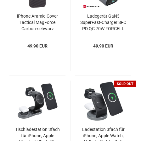
iPhone Aramid Cover
Ladegerät GaN3
Tactical MagForce
SuperFast-Charger SFC
Carbon-schwarz
PD QC 70W FORCELL
VT-37
49,90 EUR
49,90 EUR
SOLD OUT
Tischladestation 3fach
Ladestation 3fach für
für iPhone, Apple
iPhone, Apple Watch,