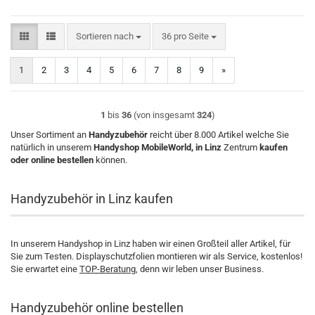
Sortieren nach
pro Seite
Sortieren nach
36 pro Seite
1
2
3
4
5
6
7
8
9
»
1
bis
36
(von insgesamt
324
)
Unser Sortiment an
Handyzubehör
reicht über 8.000 Artikel welche Sie
natürlich in unserem
Handyshop MobileWorld, in Linz
Zentrum
kaufen
oder online bestellen
können.
Handyzubehör in Linz kaufen
In unserem Handyshop in Linz haben wir einen Großteil aller Artikel, für
Sie zum Testen. Displayschutzfolien montieren wir als Service, kostenlos!
Sie erwartet eine
TOP-Beratung
, denn wir leben unser Business.
Handyzubehör online bestellen