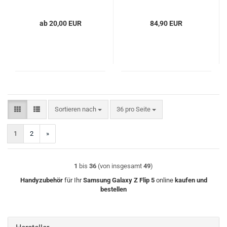
ab 20,00 EUR
84,90 EUR
Sortieren nach
pro Seite
Sortieren nach
36 pro Seite
1
2
»
1
bis
36
(von insgesamt
49
)
Handyzubehör
für Ihr
Samsung
Galaxy Z Flip 5
online
kaufen und
bestellen