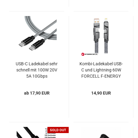
USB-C Ladekabel sehr
Kombi-Ladekabel USB-
schnell mit 100W 20V
C und Lightning 60W
5A 10Gbps
FORCELL F-ENERGY
Aramidfaser Tactical
C241 chrome
Fast Rope
ab 17,90 EUR
14,90 EUR
SOLD OUT