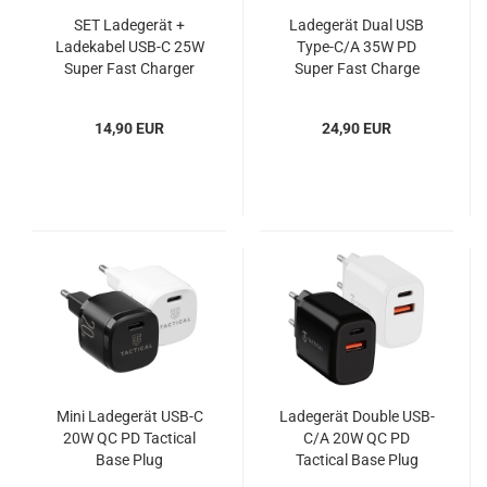
SET Ladegerät +
Ladegerät Dual USB
Ladekabel USB-C 25W
Type-C/A 35W PD
Super Fast Charger
Super Fast Charge
Samsung EP-TA800 EP-
Samsung EP-
DA705 OOB
TA220NBE Blister
14,90 EUR
24,90 EUR
Mini Ladegerät USB-C
Ladegerät Double USB-
20W QC PD Tactical
C/A 20W QC PD
Base Plug
Tactical Base Plug