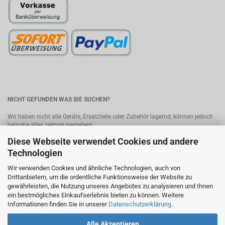
NICHT GEFUNDEN WAS SIE SUCHEN?
Wir haben nicht alle Geräte, Ersatzteile oder Zubehör lagernd, können jedoch
beinahe alles zeitnah bestellen!
Diese Webseite verwendet Cookies und andere
Bitte senden Sie uns Ihre Anfrage, wir melden uns umgehend mit einem
Angebot.
Kontakt
Technologien
Wir verwenden Cookies und ähnliche Technologien, auch von
MobileWorld - Ihr Online-Handyshop in Linz
Drittanbietern, um die ordentliche Funktionsweise der Website zu
gewährleisten, die Nutzung unseres Angebotes zu analysieren und Ihnen
ein bestmögliches Einkaufserlebnis bieten zu können. Weitere
Informationen finden Sie in unserer
Datenschutzerklärung
.
Alle Akzeptieren