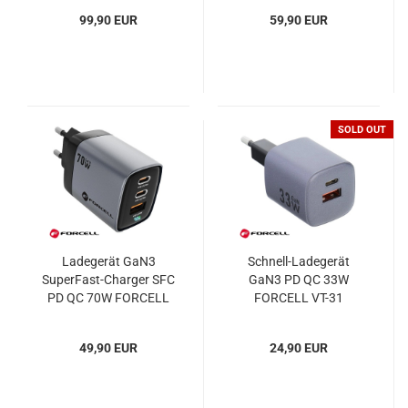
99,90 EUR
59,90 EUR
SOLD OUT
Ladegerät GaN3
Schnell-Ladegerät
SuperFast-Charger SFC
GaN3 PD QC 33W
PD QC 70W FORCELL
FORCELL VT-31
VT-37
49,90 EUR
24,90 EUR