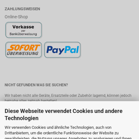
ZAHLUNGSWEISEN
Online-Shop
NICHT GEFUNDEN WAS SIE SUCHEN?
Wir haben nicht alle Geräte, Ersatzteile oder Zubehör lagernd, können jedoch
beinahe alles zeitnah bestellen!
Diese Webseite verwendet Cookies und andere
Bitte senden Sie uns Ihre Anfrage, wir melden uns umgehend mit einem
Angebot.
Kontakt
Technologien
Wir verwenden Cookies und ähnliche Technologien, auch von
MobileWorld - Ihr Online-Handyshop in Linz
Drittanbietern, um die ordentliche Funktionsweise der Website zu
gewährleisten, die Nutzung unseres Angebotes zu analysieren und Ihnen