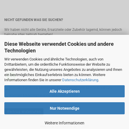
NICHT GEFUNDEN WAS SIE SUCHEN?
Wir haben nicht alle Geräte, Ersatzteile oder Zubehör lagernd, können jedoch
beinahe alles zeitnah bestellen!
Diese Webseite verwendet Cookies und andere
Bitte senden Sie uns Ihre Anfrage, wir melden uns umgehend mit einem
Angebot.
Kontakt
Technologien
Wir verwenden Cookies und ähnliche Technologien, auch von
MobileWorld - Ihr Online-Handyshop in Linz
Drittanbietern, um die ordentliche Funktionsweise der Website zu
gewährleisten, die Nutzung unseres Angebotes zu analysieren und Ihnen
ein bestmögliches Einkaufserlebnis bieten zu können. Weitere
Informationen finden Sie in unserer
Datenschutzerklärung
.
Alle Akzeptieren
Nur Notwendige
Vertrag widerrufen
Weitere Informationen
Webshop
by Gambio.de © 2026