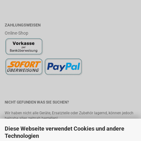
ZAHLUNGSWEISEN
Online-Shop
NICHT GEFUNDEN WAS SIE SUCHEN?
Wir haben nicht alle Geräte, Ersatzteile oder Zubehör lagernd, können jedoch
beinahe alles zeitnah bestellen!
Diese Webseite verwendet Cookies und andere
Bitte senden Sie uns Ihre Anfrage, wir melden uns umgehend mit einem
Angebot.
Kontakt
Technologien