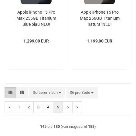
Apple iPhone 15 Pro
Apple iPhone 15 Pro
Max 256GB Titanium
Max 256GB Titanium
Blue blau NEU!
natural NEU!
1.299,00 EUR
1.199,00 EUR
Sortieren nach
pro Seite
Sortieren nach
36 pro Seite
«
1
2
3
4
5
6
»
145
bis
180
(von insgesamt
188
)