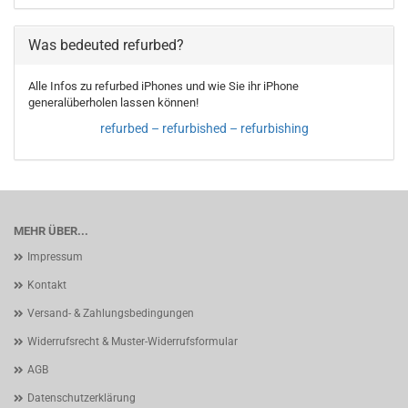
Was bedeuted refurbed?
Alle Infos zu refurbed iPhones und wie Sie ihr iPhone
generalüberholen lassen können!
refurbed – refurbished – refurbishing
MEHR ÜBER...
Impressum
Kontakt
Versand- & Zahlungsbedingungen
Widerrufsrecht & Muster-Widerrufsformular
AGB
Datenschutzerklärung