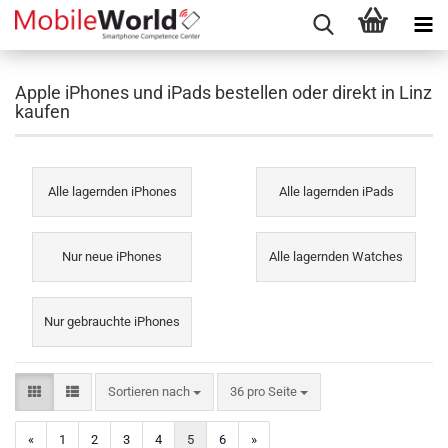
Apple iPhones und iPads bestellen oder direkt in Linz
kaufen
Alle lagernden iPhones
Alle lagernden iPads
Nur neue iPhones
Alle lagernden Watches
Nur gebrauchte iPhones
Sortieren nach
pro Seite
Sortieren nach
36 pro Seite
«
1
2
3
4
5
6
»