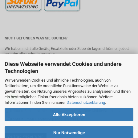
NICHT GEFUNDEN WAS SIE SUCHEN?
Wir haben nicht alle Geräte, Ersatzteile oder Zubehör lagernd, können jedoch
beinahe alles zeitnah bestellen!
Diese Webseite verwendet Cookies und andere
Bitte senden Sie uns Ihre Anfrage, wir melden uns umgehend mit einem
Angebot.
Kontakt
Technologien
Wir verwenden Cookies und ähnliche Technologien, auch von
MobileWorld - Ihr Online-Handyshop in Linz
Drittanbietern, um die ordentliche Funktionsweise der Website zu
gewährleisten, die Nutzung unseres Angebotes zu analysieren und Ihnen
ein bestmögliches Einkaufserlebnis bieten zu können. Weitere
Informationen finden Sie in unserer
Datenschutzerklärung
.
Alle Akzeptieren
Nur Notwendige
Vertrag widerrufen