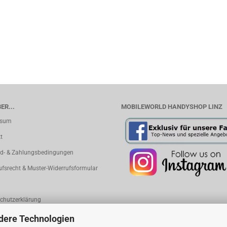
ER...
MOBILEWORLD HANDYSHOP LINZ
ssum
t
d- & Zahlungsbedingungen
ufsrecht & Muster-Widerrufsformular
chutzerklärung
 Einstellungen
dere Technologien