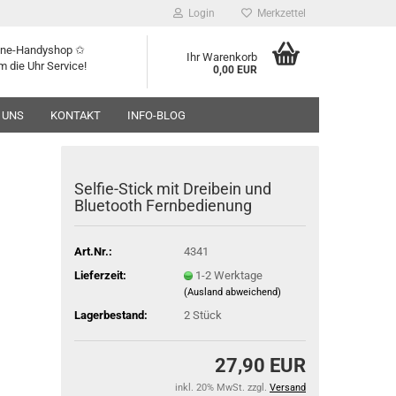
Login
Merkzettel
line-Handyshop ✩
Ihr Warenkorb
m die Uhr Service!
0,00 EUR
 UNS
KONTAKT
INFO-BLOG
Selfie-Stick mit Dreibein und
Bluetooth Fernbedienung
Art.Nr.:
4341
Lieferzeit:
1-2 Werktage
(Ausland abweichend)
Lagerbestand:
2
Stück
27,90 EUR
inkl. 20% MwSt. zzgl.
Versand