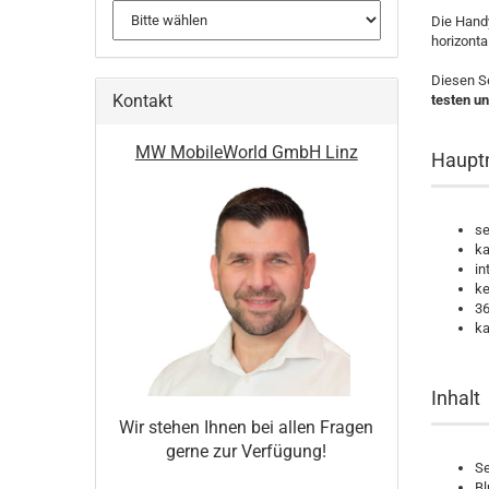
Die Hand
horizonta
Diesen Se
Kontakt
testen u
MW MobileWorld GmbH Linz
Hauptm
se
ka
in
ke
36
ka
Inhalt
Wir stehen Ihnen bei allen Fragen
gerne zur Verfügung!
Se
Bl