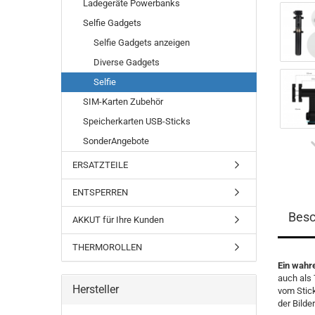
Ladegeräte Powerbanks
Selfie Gadgets
Selfie Gadgets anzeigen
Diverse Gadgets
Selfie
SIM-Karten Zubehör
Speicherkarten USB-Sticks
SonderAngebote
ERSATZTEILE
ENTSPERREN
Besc
AKKUT für Ihre Kunden
THERMOROLLEN
Ein wahre
auch als 
Hersteller
vom Stic
der Bilde