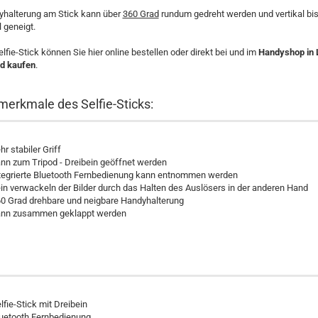
yhalterung am Stick kann über
360 Grad
rundum gedreht werden und vertikal bi
l geneigt.
lfie-Stick können Sie hier online bestellen oder direkt bei und im
Handyshop in 
nd kaufen
.
erkmale des Selfie-Sticks:
hr stabiler Griff
nn zum Tripod - Dreibein geöffnet werden
tegrierte Bluetooth Fernbedienung kann entnommen werden
in verwackeln der Bilder durch das Halten des Auslösers in der anderen Hand
0 Grad drehbare und neigbare Handyhalterung
nn zusammen geklappt werden
lfie-Stick mit Dreibein
uetooth Fernbedienung