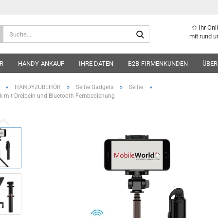
✩ Ihr On
Suche...
mit rund u
R
HANDY-ANKAUF
IHRE DATEN
B2B-FIRMENKUNDEN
ÜBER
»
»
»
»
HANDYZUBEHÖR
Selfie Gadgets
Selfie
ick mit Dreibein und Bluetooth Fernbedienung