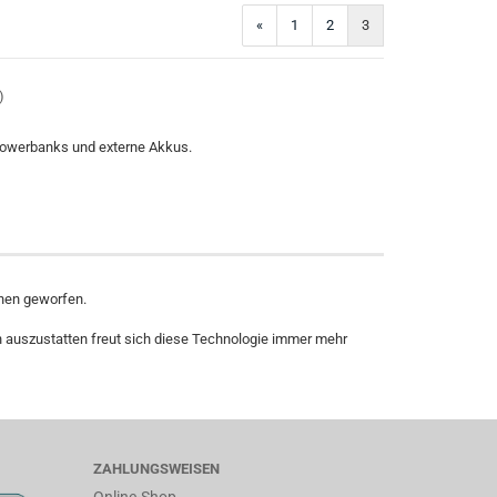
«
1
2
3
)
 Powerbanks und externe Akkus.
nen geworfen.
n auszustatten freut sich diese Technologie immer mehr
ZAHLUNGSWEISEN