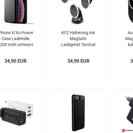
Phone X/Xs Power
KFZ Halterung mit
Au
Case Ladehülle
MagSafe
Mag
200 mAh schwarz
Ladegerät Tactical
ka
Flare MagForce
Nil
34,90 EUR
34,90 EUR
3