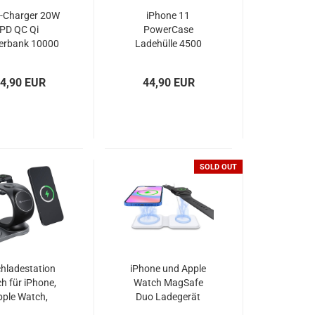
i-Charger 20W
iPhone 11
PD QC Qi
PowerCase
erbank 10000
Ladehülle 4500
Ah Forcell
mAh schwarz
4,90 EUR
44,90 EUR
SOLD OUT
chladestation
iPhone und Apple
h für iPhone,
Watch MagSafe
pple Watch,
Duo Ladegerät
irPods für
faltbar weiß