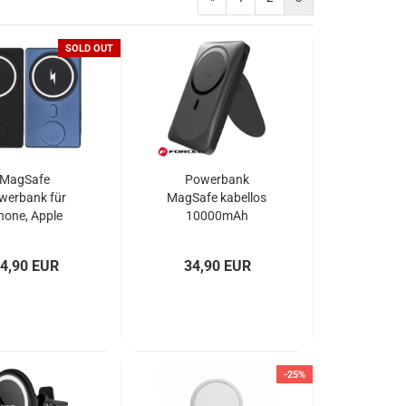
SOLD OUT
MagSafe
Powerbank
werbank für
MagSafe kabellos
hone, Apple
10000mAh
h und Airpods
schwarz oder weiß
5000mAh
4,90 EUR
34,90 EUR
-25%