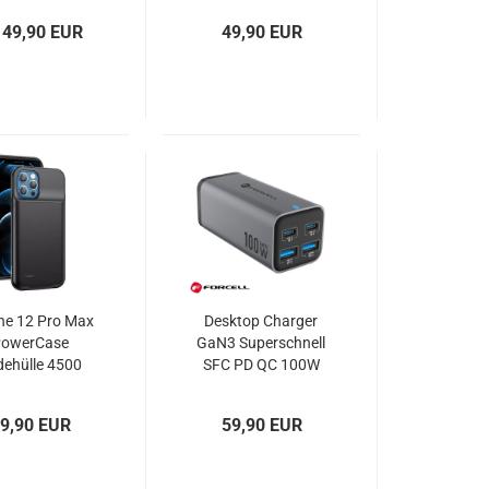
MagSafe
 49,90 EUR
49,90 EUR
ne 12 Pro Max
Desktop Charger
owerCase
GaN3 Superschnell
dehülle 4500
SFC PD QC 100W
Ah schwarz
Ladegerät
FORCELL VT-49
9,90 EUR
59,90 EUR