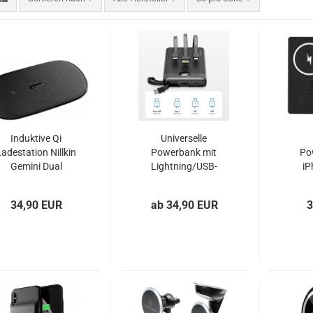
Induktive Qi
Universelle
Ladestation Nillkin
Powerbank mit
Po
Gemini Dual
Lightning/USB-
iP
schwarz
C/Micro-USB Kabel
Watc
VEGER C20 C10
34,90 EUR
ab 34,90 EUR
3
schwarz