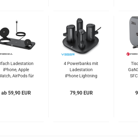
3fach Ladestation
4 Powerbanks mit
Tis
iPhone, Apple
Ladestation
GaN3
atch, AirPods für
iPhone Lightning
SFC
MagSafe Qi2
und USB-C VEGER
FO
Pogo
ab 59,90 EUR
79,90 EUR
9