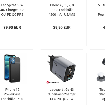
Ladegerät 65W
iPhone 6, 6S, 7, 8
Mult
GaN Charger USB-
PLUS Ladehülle
C-A PD QC PPS
4200 mAh USAMS
Pow
FC BC1.2 Tactical
US-CD26 schwarz
m
FlashBang
39,90 EUR
39,90 EUR
4
iPhone 12
Ladegerät GaN3
Tis
PowerCase
SuperFast-Charger
3fac
Ladehülle 3500
SFC PD QC 70W
A
mAh schwarz
FORCELL VT-37
A