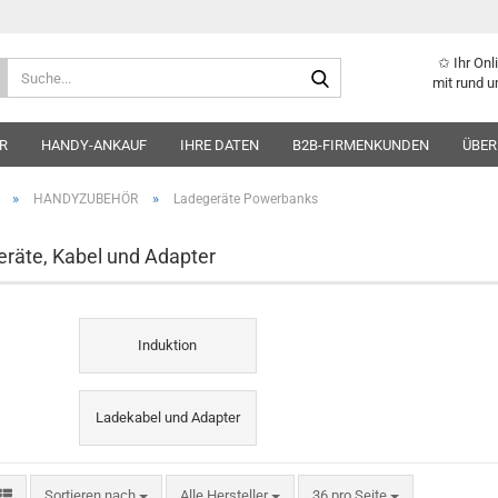
✩ Ihr On
Suche...
mit rund u
R
HANDY-ANKAUF
IHRE DATEN
B2B-FIRMENKUNDEN
ÜBER
»
»
HANDYZUBEHÖR
Ladegeräte Powerbanks
räte, Kabel und Adapter
Induktion
Ladekabel und Adapter
Sortieren nach
pro Seite
Sortieren nach
Alle Hersteller
36 pro Seite