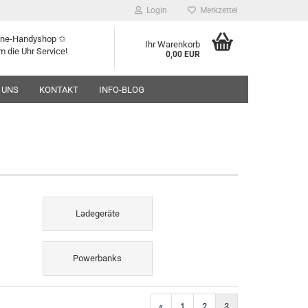
Login
Merkzettel
line-Handyshop ✩
Ihr Warenkorb
m die Uhr Service!
0,00 EUR
 UNS
KONTAKT
INFO-BLOG
Ladegeräte
Powerbanks
«
1
2
3