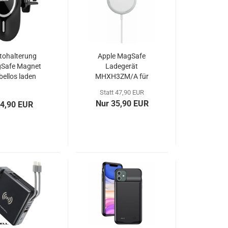
tohalterung
Apple MagSafe
Safe Magnet
Ladegerät
bellos laden
MHXH3ZM/A für
lkin MagRoad
iPhone Blister
Statt 47,90 EUR
Nur 35,90 EUR
4,90 EUR