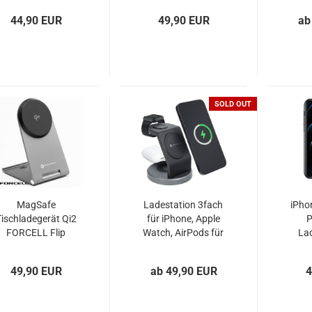
44,90 EUR
49,90 EUR
ab
SOLD OUT
MagSafe
Ladestation 3fach
iPho
ischladegerät Qi2
für iPhone, Apple
P
FORCELL Flip
Watch, AirPods für
La
Charge
MagSafe
m
49,90 EUR
ab 49,90 EUR
4