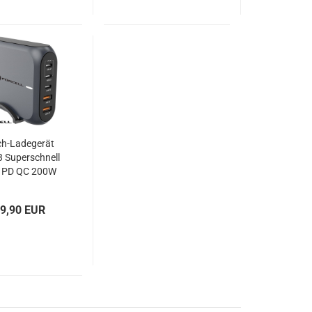
ch-Ladegerät
 Superschnell
 PD QC 200W
RCELL VT-51
9,90 EUR