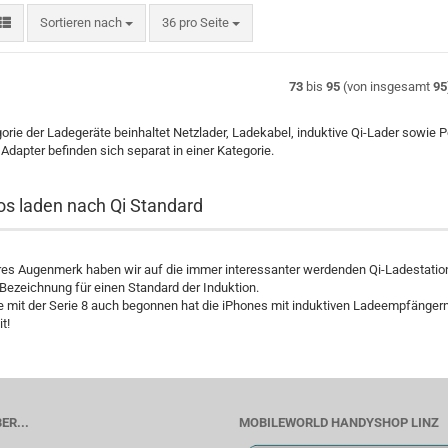
Sortieren nach
pro Seite
Sortieren nach
36 pro Seite
73
bis
95
(von insgesamt
95
orie der Ladegeräte beinhaltet Netzlader, Ladekabel, induktive Qi-Lader sowie
 Adapter befinden sich separat in einer Kategorie.
os laden nach Qi Standard
es Augenmerk haben wir auf die immer interessanter werdenden Qi-Ladestatio
e Bezeichnung für einen Standard der Induktion.
e mit der Serie 8 auch begonnen hat die iPhones mit induktiven Ladeempfänger
t!
ER...
MOBILEWORLD HANDYSHOP LINZ