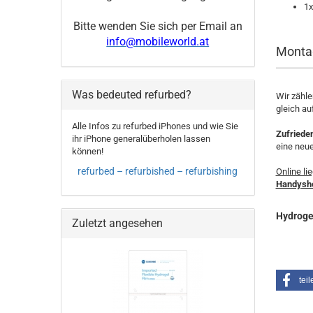
1x
Bitte wenden Sie sich per Email an
info@mobileworld.at
Montag
Was bedeuted refurbed?
Wir zähl
gleich a
Alle Infos zu refurbed iPhones und wie Sie
Zufriede
ihr iPhone generalüberholen lassen
eine neue
können!
refurbed – refurbished – refurbishing
Online lie
Handysho
Hydrogel
Zuletzt angesehen
teil