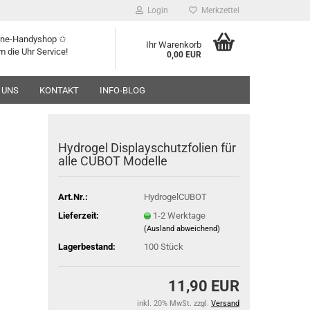
Login
Merkzettel
line-Handyshop ✩
Ihr Warenkorb
m die Uhr Service!
0,00 EUR
 UNS
KONTAKT
INFO-BLOG
Hydrogel Displayschutzfolien für
alle CUBOT Modelle
Art.Nr.:
HydrogelCUBOT
Lieferzeit:
1-2 Werktage
(Ausland abweichend)
Lagerbestand:
100
Stück
11,90 EUR
inkl. 20% MwSt. zzgl.
Versand