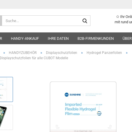
✩ Ihr On
Suche...
mit rund u
R
HANDY-ANKAUF
IHRE DATEN
B2B-FIRMENKUNDEN
ÜBER
»
»
»
»
HANDYZUBEHÖR
Displayschutzfolien
Hydrogel Panzerfolien
Displayschutzfolien für alle CUBOT Modelle