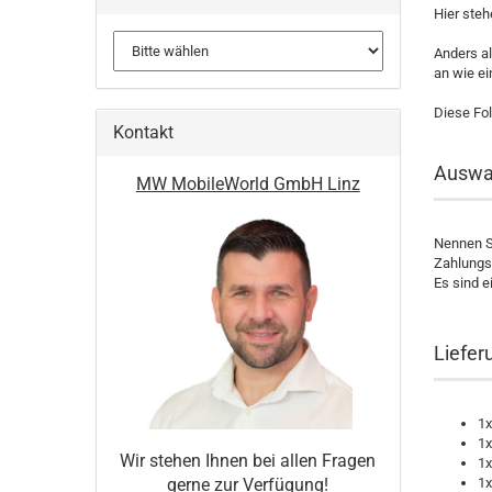
Hier ste
Anders a
an wie ei
Diese Fol
Kontakt
Auswa
MW MobileWorld GmbH Linz
Nennen S
Zahlungs
Es sind e
Liefer
1
1x
Wir stehen Ihnen bei allen Fragen
1x
1x
gerne zur Verfügung!