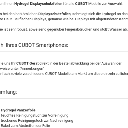
hen Ihnen
Hydrogel Displayschutzfolien
für alle
CUBOT
Modelle zur Auswahl.
ls bei den herkömlichen
Displayschutzfolien
, schmiegt sich die Hydrogel an das
ne Haut. Bei flachen Displays, genauso wie bei Displays mit abgerundeten Kann
ie ist sehr robust, abweisend gegenüber Fingerabdrücken und stößt Wasser ab.
hl Ihres CUBOT Smartphones:
ie uns Ihr
CUBOT Gerät
direkt in der Bestellabwicklung bei der Auswahl der
weise unter "Anmerkungen"
infach zuviele verschiedene CUBOT Modelle am Markt um diese einzeln zu liste
umfang:
x
Hydrogel Panzerfolie
 feuchtes Reinigungstuch zur Vorreinigung
 trockenes Reinigungstuch zur Nachreinigung
 Rakel zum Abstreifen der Folie