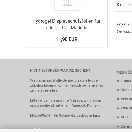
Kunde
Hydrogel Displayschutzfolien für
Leider si
alle CUBOT Modelle
Sie müss
11,90 EUR
NICHT GEFUNDEN WAS SIE SUCHEN?
MEHR ÜB
Wir haben nicht alle Geräte, Ersatzteile oder
Impre
Zubehör lagernd, können jedoch beinahe alles
Kontak
zeitnah bestellen!
Versan
Bitte senden Sie uns Ihre Anfrage, wir melden
uns umgehend mit einem Angebot.
Kontakt
Widerr
MobileWorld - Ihr Online-Handyshop in Linz
AGB
Datens