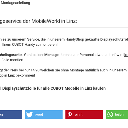
 Montageanleitung
eservice der MobileWorld in Linz:
en es zu unserem Service, die in unserem HandyShop gekaufte
Displayschutzfol
uf Ihrem CUBOT Handy zu montieren!
nheitsgarantie
: Geht bei der
Montage
durch unser Personal etwas schief wird
ko
 Folie montiert!
gt der Preis bei nur 14,90
welchen Sie ohne Montage natürlich
auch in unserem
p in Linz
bekommen
!
 Displayschutzfolie für alle CUBOT Modelle in Linz kaufen
en
tweet
pin it
teilen