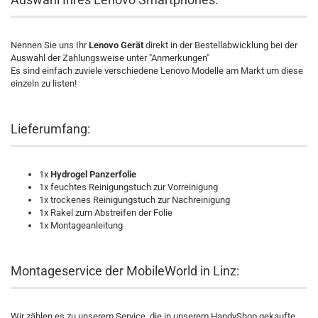
Nennen Sie uns Ihr
Lenovo Gerät
direkt in der Bestellabwicklung bei der
Auswahl der Zahlungsweise unter "Anmerkungen"
Es sind einfach zuviele verschiedene Lenovo Modelle am Markt um diese
einzeln zu listen!
Lieferumfang:
1x
Hydrogel Panzerfolie
1x feuchtes Reinigungstuch zur Vorreinigung
1x trockenes Reinigungstuch zur Nachreinigung
1x Rakel zum Abstreifen der Folie
1x Montageanleitung
Montageservice der MobileWorld in Linz:
Wir zählen es zu unserem Service, die in unserem HandyShop gekaufte