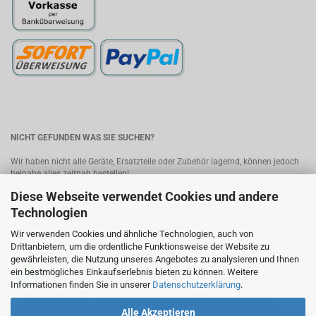
NICHT GEFUNDEN WAS SIE SUCHEN?
Wir haben nicht alle Geräte, Ersatzteile oder Zubehör lagernd, können jedoch
beinahe alles zeitnah bestellen!
Diese Webseite verwendet Cookies und andere
Bitte senden Sie uns Ihre Anfrage, wir melden uns umgehend mit einem
Angebot.
Kontakt
Technologien
Wir verwenden Cookies und ähnliche Technologien, auch von
MobileWorld - Ihr Online-Handyshop in Linz
Drittanbietern, um die ordentliche Funktionsweise der Website zu
gewährleisten, die Nutzung unseres Angebotes zu analysieren und Ihnen
ein bestmögliches Einkaufserlebnis bieten zu können. Weitere
Informationen finden Sie in unserer
Datenschutzerklärung
.
Alle Akzeptieren