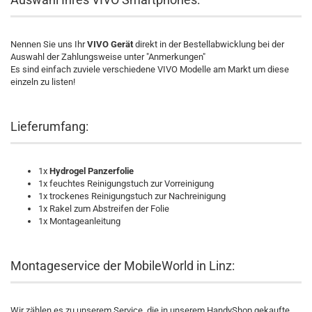
Nennen Sie uns Ihr
VIVO Gerät
direkt in der Bestellabwicklung bei der
Auswahl der Zahlungsweise unter "Anmerkungen"
Es sind einfach zuviele verschiedene VIVO Modelle am Markt um diese
einzeln zu listen!
Lieferumfang:
1x
Hydrogel Panzerfolie
1x feuchtes Reinigungstuch zur Vorreinigung
1x trockenes Reinigungstuch zur Nachreinigung
1x Rakel zum Abstreifen der Folie
1x Montageanleitung
Montageservice der MobileWorld in Linz:
Wir zählen es zu unserem Service, die in unserem HandyShop gekaufte