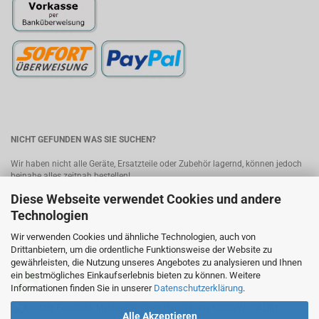
NICHT GEFUNDEN WAS SIE SUCHEN?
Wir haben nicht alle Geräte, Ersatzteile oder Zubehör lagernd, können jedoch
beinahe alles zeitnah bestellen!
Diese Webseite verwendet Cookies und andere
Bitte senden Sie uns Ihre Anfrage, wir melden uns umgehend mit einem
Angebot.
Kontakt
Technologien
Wir verwenden Cookies und ähnliche Technologien, auch von
MobileWorld - Ihr Online-Handyshop in Linz
Drittanbietern, um die ordentliche Funktionsweise der Website zu
gewährleisten, die Nutzung unseres Angebotes zu analysieren und Ihnen
ein bestmögliches Einkaufserlebnis bieten zu können. Weitere
Informationen finden Sie in unserer
Datenschutzerklärung
.
Alle Akzeptieren