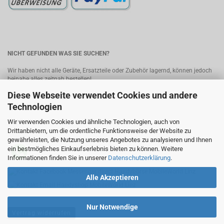
NICHT GEFUNDEN WAS SIE SUCHEN?
Wir haben nicht alle Geräte, Ersatzteile oder Zubehör lagernd, können jedoch
beinahe alles zeitnah bestellen!
Diese Webseite verwendet Cookies und andere
Bitte senden Sie uns Ihre Anfrage, wir melden uns umgehend mit einem
Angebot.
Kontakt
Technologien
Wir verwenden Cookies und ähnliche Technologien, auch von
MobileWorld - Ihr Online-Handyshop in Linz
Drittanbietern, um die ordentliche Funktionsweise der Website zu
gewährleisten, die Nutzung unseres Angebotes zu analysieren und Ihnen
ein bestmögliches Einkaufserlebnis bieten zu können. Weitere
Informationen finden Sie in unserer
Datenschutzerklärung
.
Alle Akzeptieren
Nur Notwendige
Vertrag widerrufen