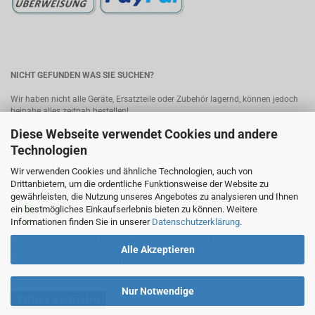
NICHT GEFUNDEN WAS SIE SUCHEN?
Wir haben nicht alle Geräte, Ersatzteile oder Zubehör lagernd, können jedoch
beinahe alles zeitnah bestellen!
Diese Webseite verwendet Cookies und andere
Bitte senden Sie uns Ihre Anfrage, wir melden uns umgehend mit einem
Angebot.
Kontakt
Technologien
Wir verwenden Cookies und ähnliche Technologien, auch von
MobileWorld - Ihr Online-Handyshop in Linz
Drittanbietern, um die ordentliche Funktionsweise der Website zu
gewährleisten, die Nutzung unseres Angebotes zu analysieren und Ihnen
ein bestmögliches Einkaufserlebnis bieten zu können. Weitere
Informationen finden Sie in unserer
Datenschutzerklärung
.
Alle Akzeptieren
Nur Notwendige
Vertrag widerrufen