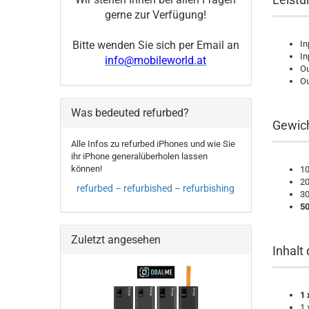
Wir stehen Ihnen bei allen Fragen
gerne zur Verfügung!
In
Bitte wenden Sie sich per Email an
In
info@mobileworld.at
Ou
Ou
Was bedeuted refurbed?
Gewich
Alle Infos zu refurbed iPhones und wie Sie
ihr iPhone generalüberholen lassen
können!
10
20
refurbed – refurbished – refurbishing
30
5
Zuletzt angesehen
Inhalt 
1 
1 