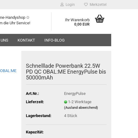
Login
Merkzettel
line-Handyshop ✩
Ihr Warenkorb
m die Uhr Service!
0,00 EUR
 UNS
KONTAKT
INFO-BLOG
Schnelllade Powerbank 22.5W
OBAL:ME
PD QC OBAL:ME EnergyPulse bis
50000mAh
Art.Nr.:
EnergyPulse
Lieferzeit:
1-2 Werktage
(Ausland abweichend)
Lagerbestand:
4
Stück
Kapazität: