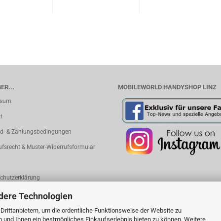
ER...
MOBILEWORLD HANDYSHOP LINZ
ssum
t
d- & Zahlungsbedingungen
ufsrecht & Muster-Widerrufsformular
chutzerklärung
 Einstellungen
dere Technologien
rittanbietern, um die ordentliche Funktionsweise der Website zu
n und Ihnen ein bestmögliches Einkaufserlebnis bieten zu können. Weitere