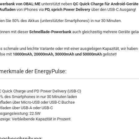
werbank von OBAL:ME
unterstützt neben
QC Quick Charge für Android-Geräte
 Aufladen
von iPhones via
PD, sprich Power Delivery
über den USB-C Ausgang!
en Sie 50% des Akkus (unterstützter Smartphones) in nur 30 Minuten.
nnen mit dieser
Schnelllade-Powerbank
auch gleichzeitig mehrere Geräte gel
ls schmale und leichte Variante oder mit einer ausgiebigen Kapazität, wir haben 
lse mit
10000mAh, 20000mAh, 30000mAh und 50000mAh
gelistet!
erkmale der EnergyPulse:
 Quick Charge und PD Power Delivery (USB-C)
% des Smartphones in nur 30 Minuten laden
fladen über Micro-USB oder USB-C Buchse
tladen über USB-A oder USB-C
sgangsleistung: 22.5W
zeige: Verbleibende Kapazität in Prozent
ngsbeschreibung: