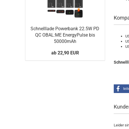
Kompat
Schnelllade Powerbank 22.5W PD
QC OBAL:ME EnergyPulse bis
US
50000mAh
US
US
ab 22,90 EUR
Schnell
teil
Kunde
Leider si