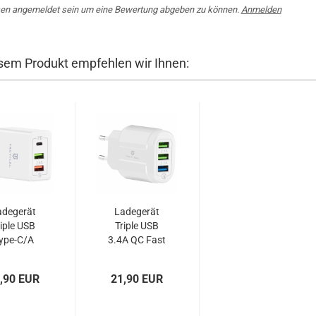
en angemeldet sein um eine Bewertung abgeben zu können.
Anmelden
sem Produkt empfehlen wir Ihnen:
adegerät
Ladegerät
iple USB
Triple USB
ype-C/A
3.4A QC Fast
4A QC PD
Charge
st Charge
Tactical
,90 EUR
21,90 EUR
Tactical