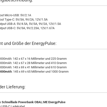
put Micro-USB: 5V/2.1A
put Type-C: 5V/3A, 9V/2A, 12V/1.5A
tput USB-A: 5V/4.5A, 5V/3A, 9V/2A, 12V/1.5A
tput USB-C: 5V/3A, 9V/2.23A, 12V/1.67A
t und Größe der EnergyPulse:
000mAh: 142 x 67 x 16 Millimeter und 225 Gramm
000mAh: 142 x 67 x 28 Millimeter und 410 Gramm
000mAh: 143 x 69 x 41 Millimeter und 610 Gramm
0000mAh
: 145 x 69 x 65 Millimeter und 1000 Gramm
der Lieferung:
x Schnelllade Powerbank OBAL:ME EnergyPulse
x USB-C Ladekabel