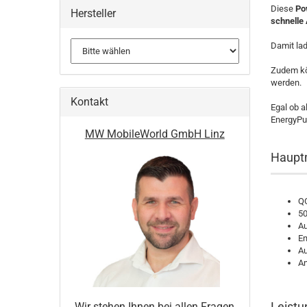
Diese
Po
Hersteller
schnelle
Damit lad
Zudem kö
werden.
Kontakt
Egal ob a
EnergyPu
MW MobileWorld GmbH Linz
Hauptm
QC
50
Au
En
Au
An
Leistu