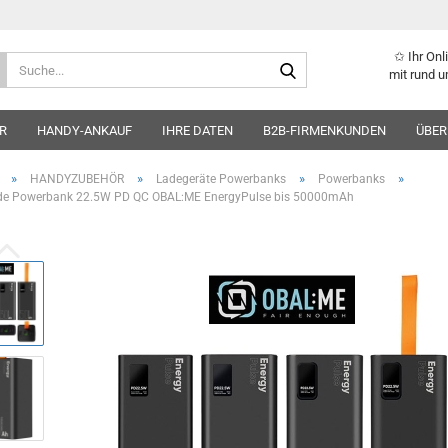
✩ Ihr On
Suche...
mit rund u
R
HANDY-ANKAUF
IHRE DATEN
B2B-FIRMENKUNDEN
ÜBER
»
»
»
»
HANDYZUBEHÖR
Ladegeräte Powerbanks
Powerbanks
ade Powerbank 22.5W PD QC OBAL:ME EnergyPulse bis 50000mAh