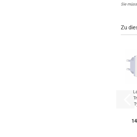
Sie müss
Zu die
L
Tr
T
5.
Fa
14