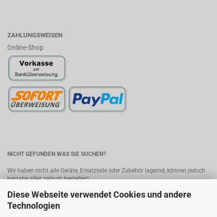
ZAHLUNGSWEISEN
Online-Shop
NICHT GEFUNDEN WAS SIE SUCHEN?
Wir haben nicht alle Geräte, Ersatzteile oder Zubehör lagernd, können jedoch
beinahe alles zeitnah bestellen!
Diese Webseite verwendet Cookies und andere
Bitte senden Sie uns Ihre Anfrage, wir melden uns umgehend mit einem
Angebot.
Kontakt
Technologien