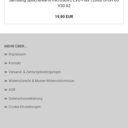
Samsung Speicherkarte microSDXC EVO Plus 128GB UHS-I U3
V30 A2
19,90 EUR
MEHR ÜBER...
Impressum
Kontakt
Versand- & Zahlungsbedingungen
Widerrufsrecht & Muster-Widerrufsformular
AGB
Datenschutzerklärung
Cookie Einstellungen