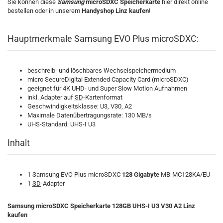
Sie können diese
Samsung
microSDXC Speicherkarte
hier direkt online
bestellen oder in unserem
Handyshop Linz kaufen
!
Hauptmerkmale Samsung EVO Plus microSDXC:
beschreib- und löschbares Wechselspeichermedium
micro SecureDigital Extended Capacity Card (microSDXC)
geeignet für 4K UHD- und Super Slow Motion Aufnahmen
inkl. Adapter auf
SD
-Kartenformat
Geschwindigkeitsklasse: U3, V30, A2
Maximale Datenübertragungsrate: 130 MB/s
UHS-Standard: UHS-I U3
Inhalt
1 Samsung EVO Plus microSDXC
128 Gigabyte
MB-MC128KA/EU
1
SD
-Adapter
Samsung microSDXC
Speicherkarte
128GB
UHS-I U3 V30 A2
Linz
kaufen