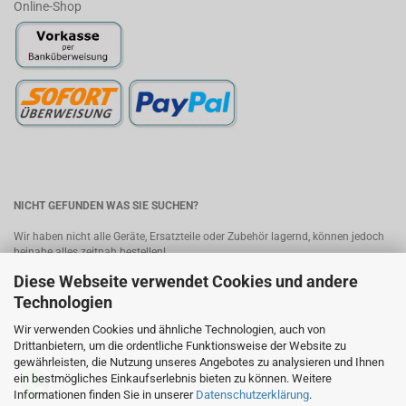
Online-Shop
NICHT GEFUNDEN WAS SIE SUCHEN?
Wir haben nicht alle Geräte, Ersatzteile oder Zubehör lagernd, können jedoch
beinahe alles zeitnah bestellen!
Diese Webseite verwendet Cookies und andere
Bitte senden Sie uns Ihre Anfrage, wir melden uns umgehend mit einem
Angebot.
Kontakt
Technologien
Wir verwenden Cookies und ähnliche Technologien, auch von
MobileWorld - Ihr Online-Handyshop in Linz
Drittanbietern, um die ordentliche Funktionsweise der Website zu
gewährleisten, die Nutzung unseres Angebotes zu analysieren und Ihnen
ein bestmögliches Einkaufserlebnis bieten zu können. Weitere
Informationen finden Sie in unserer
Datenschutzerklärung
.