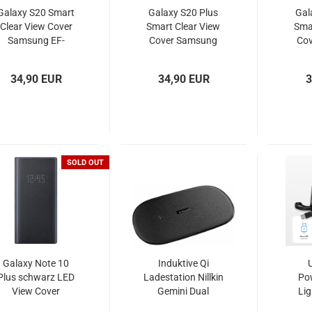
Galaxy S20 Smart
Galaxy S20 Plus
Gal
Clear View Cover
Smart Clear View
Sma
Samsung EF-
Cover Samsung
Co
ZG980
EF-ZG985
34,90 EUR
34,90 EUR
3
SOLD OUT
Galaxy Note 10
Induktive Qi
Plus schwarz LED
Ladestation Nillkin
Po
View Cover
Gemini Dual
Li
Samsung EF-
schwarz
C/Mi