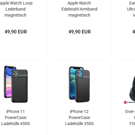
Apple Watch Loop
Apple Watch
Ga
Lederband
Edelstahl-Armband
Ultr
magnetisch
magnetisch
V
Tactical
Tactical Milanese
S
49,90 EUR
49,90 EUR
4
iPhone 11
iPhone 12
Over
PowerCase
PowerCase
Ladehülle 4500
Ladehülle 3500
FO
mAh schwarz
mAh schwarz
A