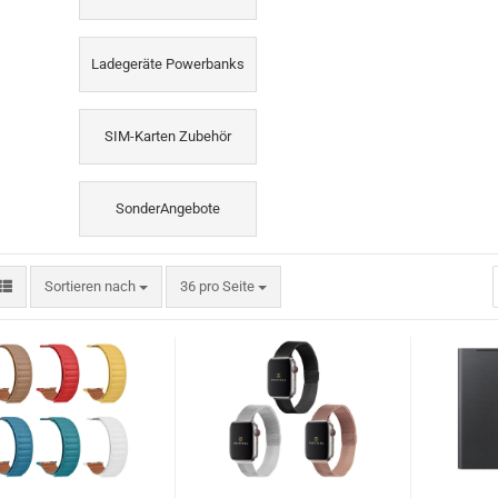
Ladegeräte Powerbanks
SIM-Karten Zubehör
SonderAngebote
Sortieren nach
pro Seite
Sortieren nach
36 pro Seite