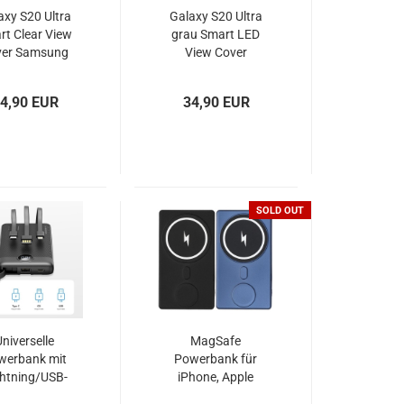
axy S20 Ultra
Galaxy S20 Ultra
rt Clear View
grau Smart LED
ver Samsung
View Cover
EF-ZG988
Samsung EF-
NG988
4,90 EUR
34,90 EUR
SOLD OUT
Universelle
MagSafe
werbank mit
Powerbank für
ghtning/USB-
iPhone, Apple
cro-USB Kabel
Watch und Airpods