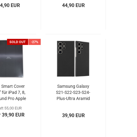
4,90 EUR
44,90 EUR
SOLD OUT
-27%
d Smart Cover
Samsung Galaxy
 für iPad 7, 8,
S21-S22-S23-S24-
 und Pro Apple
Plus-Ultra Aramid
2ZM/A Black
Cover magnetisch
att 55,00 EUR
Carbon-schwarz
 39,90 EUR
39,90 EUR