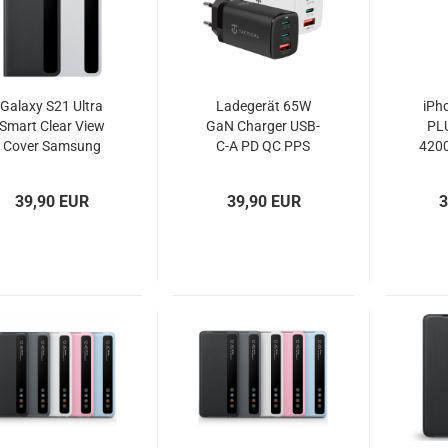
Galaxy S21 Ultra
Ladegerät 65W
iPho
Smart Clear View
GaN Charger USB-
PLU
Cover Samsung
C-A PD QC PPS
420
EF-ZG998
AFC BC1.2 Tactical
US-
FlashBang
39,90 EUR
39,90 EUR
3