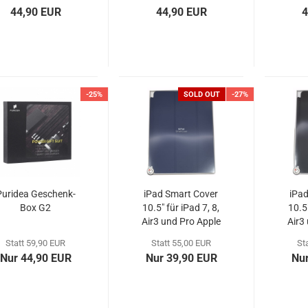
44,90 EUR
44,90 EUR
4
-25%
SOLD OUT
-27%
Puridea Geschenk-
iPad Smart Cover
iPa
Box G2
10.5" für iPad 7, 8,
10.5"
Air3 und Pro Apple
Air3
MGYQ3ZM/A Navy
MX4U
Statt 59,90 EUR
Statt 55,00 EUR
St
Nur 44,90 EUR
Nur 39,90 EUR
Nur