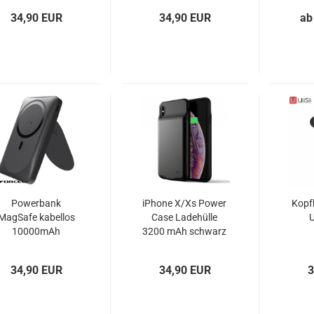
NN975
VE
34,90 EUR
34,90 EUR
ab
Powerbank
iPhone X/Xs Power
Kopf
MagSafe kabellos
Case Ladehülle
U
10000mAh
3200 mAh schwarz
schwarz oder weiß
34,90 EUR
34,90 EUR
3