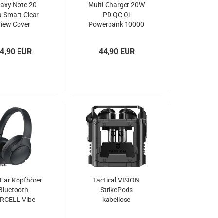
laxy Note 20
Multi-Charger 20W
a Smart Clear
PD QC Qi
iew Cover
Powerbank 10000
amsung EF-
mAh Forcell
ZN985
4,90 EUR
44,90 EUR
-Ear Kopfhörer
Tactical VISION
Bluetooth
StrikePods
RCELL Vibe
kabellose
NC schwarz
Kopfhörer