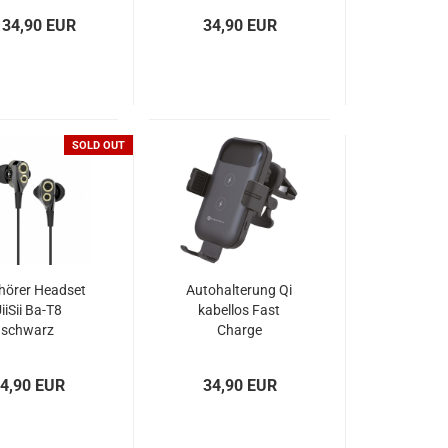
GER C20 C10
5000mAh
 34,90 EUR
34,90 EUR
schwarz
SOLD OUT
hörer Headset
Autohalterung Qi
iiSii Ba-T8
kabellos Fast
schwarz
Charge
automatisch
FORCELL HS4
4,90 EUR
34,90 EUR