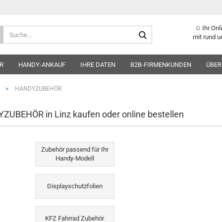
✩ Ihr On
Suche...
mit rund u
R
HANDY-ANKAUF
IHRE DATEN
B2B-FIRMENKUNDEN
ÜBER
»
HANDYZUBEHÖR
UBEHÖR in Linz kaufen oder online bestellen
Zubehör passend für Ihr
Handy-Modell
Displayschutzfolien
KFZ Fahrrad Zubehör