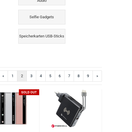
Audio
Selfie Gadgets
Speicherkarten USB-Sticks
«
1
2
3
4
5
6
7
8
9
»
SOLD OUT