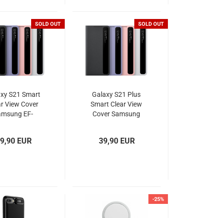
SOLD OUT
SOLD OUT
xy S21 Smart
Galaxy S21 Plus
ar View Cover
Smart Clear View
amsung EF-
Cover Samsung
ZG991
EF-ZG996
9,90 EUR
39,90 EUR
-25%