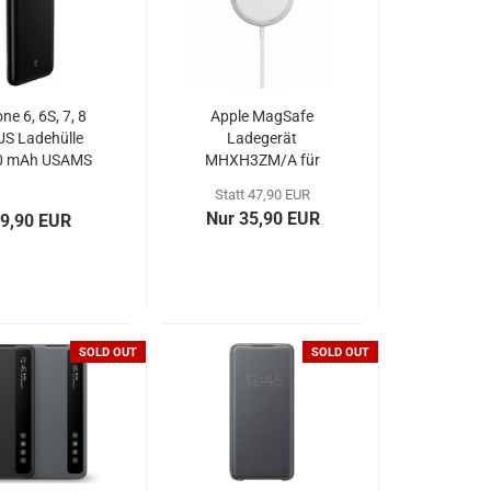
ne 6, 6S, 7, 8
Apple MagSafe
S Ladehülle
Ladegerät
0 mAh USAMS
MHXH3ZM/A für
CD26 schwarz
iPhone Blister
Statt 47,90 EUR
Nur 35,90 EUR
9,90 EUR
SOLD OUT
SOLD OUT