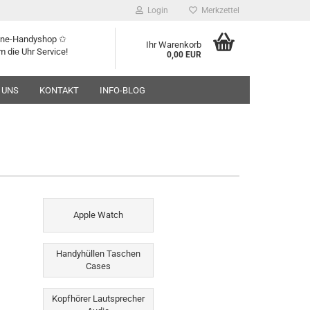
Login
Merkzettel
line-Handyshop ✩
Ihr Warenkorb
m die Uhr Service!
0,00 EUR
 UNS
KONTAKT
INFO-BLOG
Apple Watch
Handyhüllen Taschen
Cases
Kopfhörer Lautsprecher