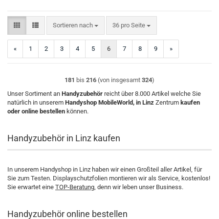
Sortieren nach
pro Seite
Sortieren nach
36 pro Seite
«
1
2
3
4
5
6
7
8
9
»
181
bis
216
(von insgesamt
324
)
Unser Sortiment an
Handyzubehör
reicht über 8.000 Artikel welche Sie
natürlich in unserem
Handyshop MobileWorld, in Linz
Zentrum
kaufen
oder online bestellen
können.
Handyzubehör in Linz kaufen
In unserem Handyshop in Linz haben wir einen Großteil aller Artikel, für
Sie zum Testen. Displayschutzfolien montieren wir als Service, kostenlos!
Sie erwartet eine
TOP-Beratung
, denn wir leben unser Business.
Handyzubehör online bestellen