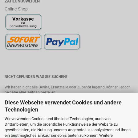
ZAHLUNGSWEISEN
Online-Shop
NICHT GEFUNDEN WAS SIE SUCHEN?
Wir haben nicht alle Geräte, Ersatzteile oder Zubehör lagernd, können jedoch
beinahe alles zeitnah bestellen!
Diese Webseite verwendet Cookies und andere
Bitte senden Sie uns Ihre Anfrage, wir melden uns umgehend mit einem
Angebot.
Kontakt
Technologien
Wir verwenden Cookies und ähnliche Technologien, auch von
MobileWorld - Ihr Online-Handyshop in Linz
Drittanbietern, um die ordentliche Funktionsweise der Website zu
gewährleisten, die Nutzung unseres Angebotes zu analysieren und Ihnen
ein bestmögliches Einkaufserlebnis bieten zu können. Weitere