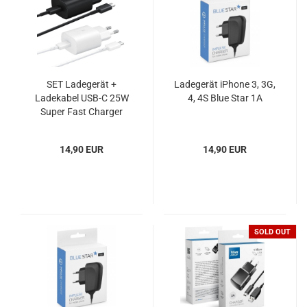
SET Ladegerät +
Ladegerät iPhone 3, 3G,
Ladekabel USB-C 25W
4, 4S Blue Star 1A
Super Fast Charger
Samsung EP-TA800 EP-
DA705 OOB
14,90 EUR
14,90 EUR
SOLD OUT