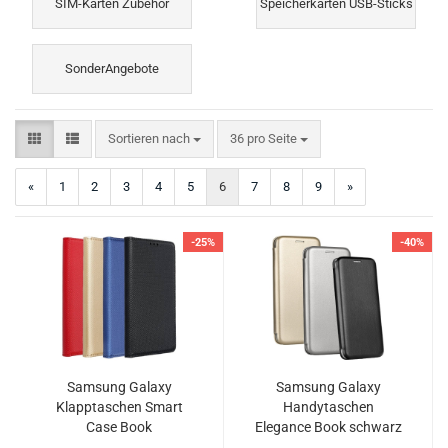
SIM-Karten Zubehör
Speicherkarten USB-Sticks
SonderAngebote
Sortieren nach
pro Seite
Sortieren nach
36 pro Seite
«
1
2
3
4
5
6
7
8
9
»
-25%
-40%
Samsung Galaxy
Samsung Galaxy
Klapptaschen Smart
Handytaschen
Case Book
Elegance Book schwarz
gold grau